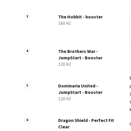
a
n
The Hobbit - booster
e
160 Kč
l
The Brothers War -
JumpStart - Booster
120 Kč
Dominaria United -
JumpStart - Booster
120 Kč
Dragon Shield - Perfect Fit
Clear