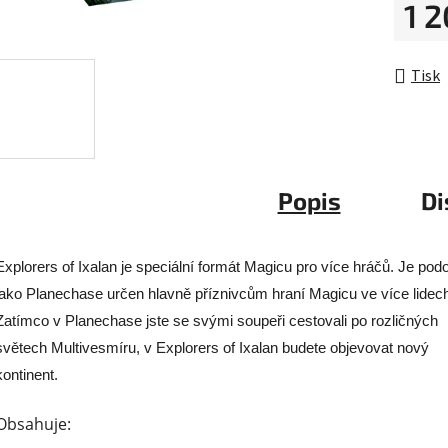
1 
hvězdič
Měrná 
Tisk
Popis
Di
Explorers of Ixalan je speciální formát Magicu pro více hráčů. Je pod
jako Planechase určen hlavně příznivcům hraní Magicu ve více lidec
Zatímco v Planechase jste se svými soupeři cestovali po rozličných
světech Multivesmíru, v Explorers of Ixalan budete objevovat nový
kontinent.
Obsahuje: