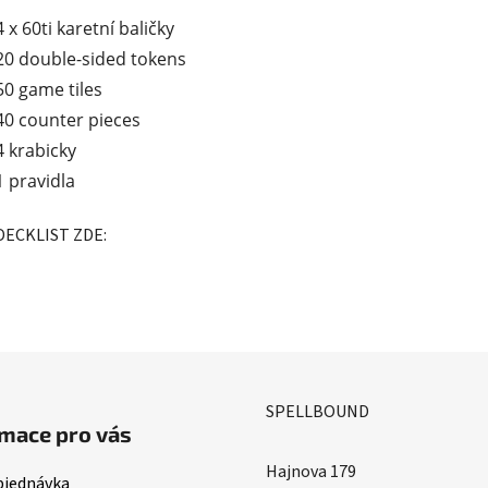
4 x 60ti karetní baličky
20 double-sided tokens
50 game tiles
40 counter pieces
4 krabicky
1 pravidla
DECKLIST ZDE:
SPELLBOUND
mace pro vás
Hajnova 179
bjednávka