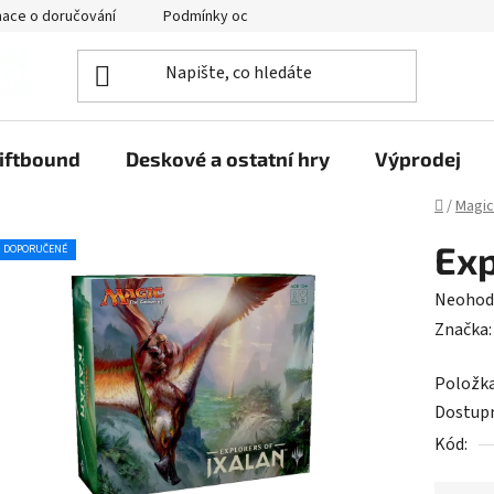
mace o doručování
Podmínky ochrany osobních údajů
iftbound
Deskové a ostatní hry
Výprodej
Domů
/
Magic
Exp
DOPORUČENÉ
Průměr
Neohod
hodnoc
Značka
produk
Položk
je
Dostup
0,0
Kód:
z
5