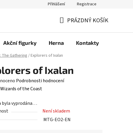
Přihlášení
Registrace
PRÁZDNÝ KOŠÍK
NÁKUPNÍ
KOŠÍK
Akční figurky
Herna
Kontakty
: The Gathering
/
Explorers of Ixalan
lorers of Ixalan
né
noceno
Podrobnosti hodnocení
ení
:
Wizards of the Coast
tu
a byla vyprodána…
nost
Není skladem
MTG-EO2-EN