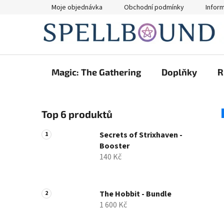
Přejít
Moje objednávka
Obchodní podmínky
Infor
na
obsah
Magic: The Gathering
Doplňky
R
P
Top 6 produktů
o
s
Secrets of Strixhaven -
t
Booster
r
140 Kč
a
n
n
The Hobbit - Bundle
1 600 Kč
í
p