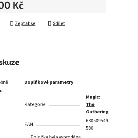
200 Kč
ek.
cena:
Zeptat se
Sdílet
skuze
Doplňkové parametry
obně
h.
Magic:
Kategorie
The
Gathering
630509549
EAN
580
Položka byla vyprodána…