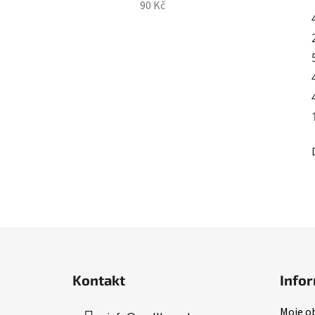
90 Kč
Z
á
Kontakt
Infor
p
a
Moje o