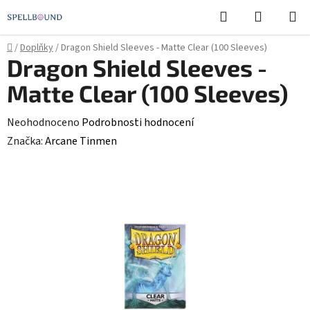
Přejít
Hledat
NÁKUPN
na
KOŠÍK
obsah
Domů
/
Doplňky
/
Dragon Shield Sleeves - Matte Clear (100 Sleeves)
Dragon Shield Sleeves -
Matte Clear (100 Sleeves)
Průměrné
Neohodnoceno
Podrobnosti hodnocení
hodnocení
Značka:
Arcane Tinmen
produktu
je
0,0
z
5
hvězdiček.