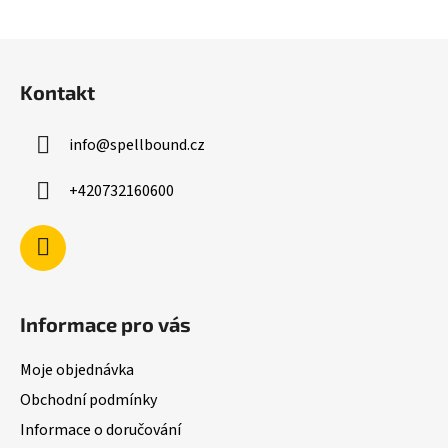
Z
á
Kontakt
p
a
info
@
spellbound.cz
t
í
+420732160600
Informace pro vás
Moje objednávka
Obchodní podmínky
Informace o doručování