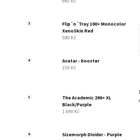
660 Kč
p
a
n
Flip´n´Tray 100+ Monocolor
e
XenoSkin Red
l
580 Kč
Avatar - booster
150 Kč
The Academic 266+ XL
Black/Purple
1 690 Kč
Sizemorph Divider - Purple