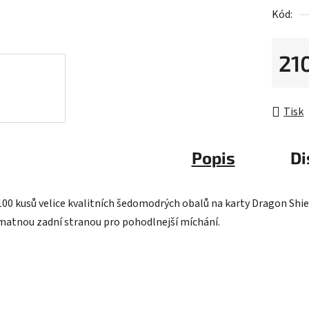
Kód:
0,0
z
5
21
hvězdič
Měrná 
Tisk
Popis
Di
100 kusů velice kvalitních šedomodrých obalů na karty Dragon Shie
matnou zadní stranou pro pohodlnejší míchání.