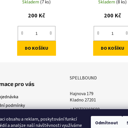
Skladem
(7 ks)
Skladem
(8 ks)
200 Kč
200 Kč
DO KOŠÍKU
DO KOŠÍKU
SPELLBOUND
mace pro vás
Hajnova 179
bjednávka
Kladno 27201
ní podmínky
+420732160600
ace o doručování
​info@spellbound.cz
aci obsahu a reklam, poskytování funkcí
ky ochrany osobních údajů
Odmítnout
édií a analýze naší návštěvnosti využíváme