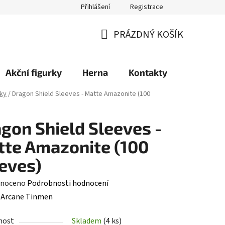
Přihlášení
Registrace
PRÁZDNÝ KOŠÍK
NÁKUPNÍ
KOŠÍK
Akční figurky
Herna
Kontakty
ky
/
Dragon Shield Sleeves - Matte Amazonite (100
gon Shield Sleeves -
te Amazonite (100
eves)
né
noceno
Podrobnosti hodnocení
ení
:
Arcane Tinmen
tu
nost
Skladem
(4 ks)