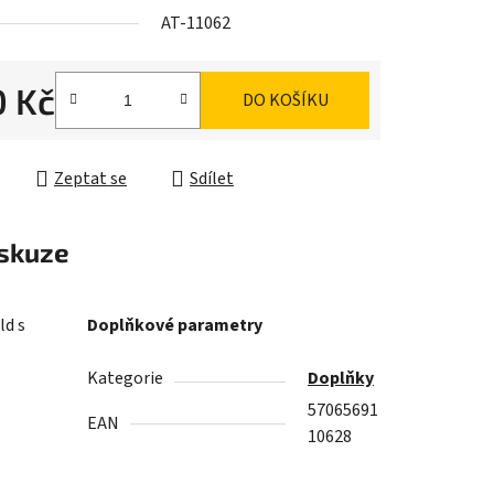
AT-11062
0 Kč
DO KOŠÍKU
ek.
cena:
Zeptat se
Sdílet
skuze
ld s
Doplňkové parametry
Kategorie
Doplňky
57065691
EAN
10628