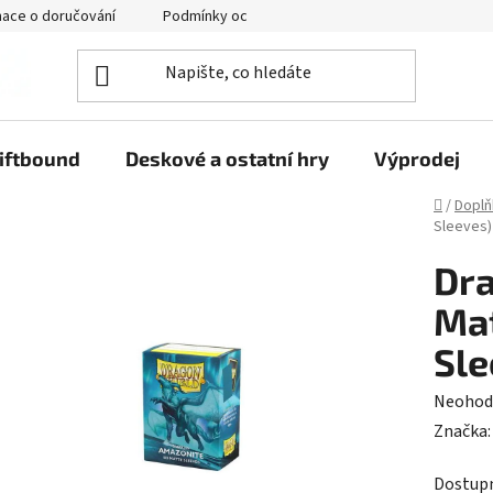
mace o doručování
Podmínky ochrany osobních údajů
iftbound
Deskové a ostatní hry
Výprodej
Domů
/
Doplň
Sleeves)
Dra
Mat
Sle
Průměr
Neohod
hodnoc
Značka
produk
Dostup
je