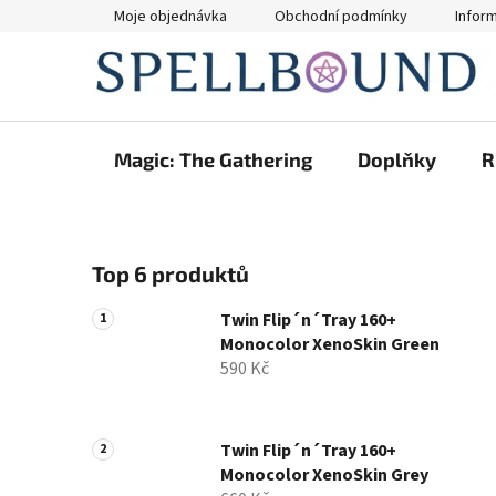
Přejít
Moje objednávka
Obchodní podmínky
Infor
na
obsah
Magic: The Gathering
Doplňky
R
P
Top 6 produktů
o
s
Twin Flip´n´Tray 160+
t
Monocolor XenoSkin Green
r
590 Kč
a
n
n
Twin Flip´n´Tray 160+
Monocolor XenoSkin Grey
í