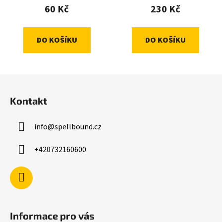
60 Kč
230 Kč
DO KOŠÍKU
DO KOŠÍKU
Z
á
Kontakt
p
a
info
@
spellbound.cz
t
í
+420732160600
Informace pro vás