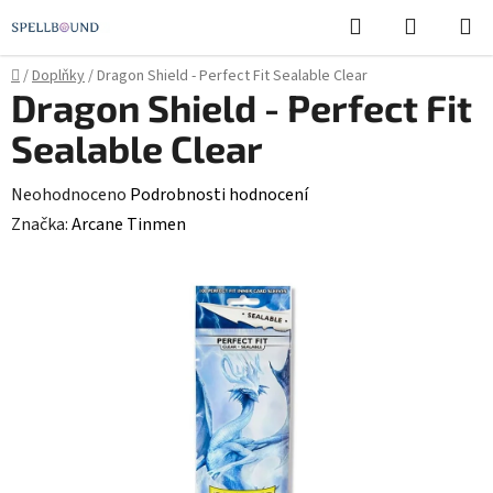
Přejít
Hledat
NÁKUPN
na
KOŠÍK
obsah
Domů
/
Doplňky
/
Dragon Shield - Perfect Fit Sealable Clear
Dragon Shield - Perfect Fit
Sealable Clear
Průměrné
Neohodnoceno
Podrobnosti hodnocení
hodnocení
Značka:
Arcane Tinmen
produktu
je
0,0
z
5
hvězdiček.