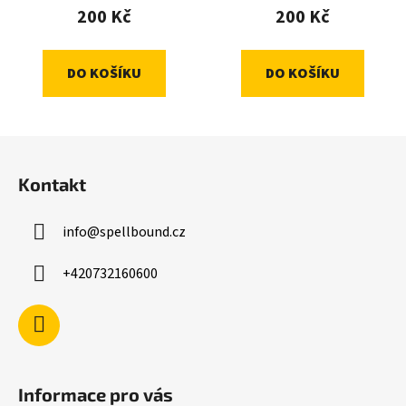
200 Kč
200 Kč
DO KOŠÍKU
DO KOŠÍKU
Z
á
Kontakt
p
a
info
@
spellbound.cz
t
í
+420732160600
Informace pro vás