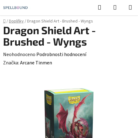
Přejít
Hledat
NÁKUPN
na
KOŠÍK
obsah
Domů
/
Doplňky
/
Dragon Shield Art - Brushed - Wyngs
Dragon Shield Art -
Brushed - Wyngs
Průměrné
Neohodnoceno
Podrobnosti hodnocení
hodnocení
Značka:
Arcane Tinmen
produktu
je
0,0
z
5
hvězdiček.