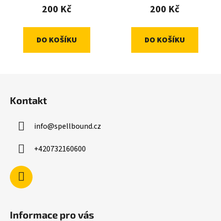
200 Kč
200 Kč
DO KOŠÍKU
DO KOŠÍKU
Z
á
Kontakt
p
a
info
@
spellbound.cz
t
í
+420732160600
Informace pro vás