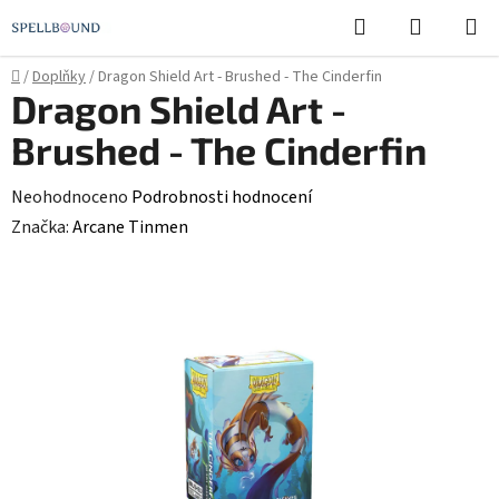
Přejít
Hledat
NÁKUPN
na
KOŠÍK
obsah
Domů
/
Doplňky
/
Dragon Shield Art - Brushed - The Cinderfin
Dragon Shield Art -
Brushed - The Cinderfin
Průměrné
Neohodnoceno
Podrobnosti hodnocení
hodnocení
Značka:
Arcane Tinmen
produktu
je
0,0
z
5
hvězdiček.