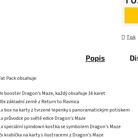
hvězdič
Měrná 
Tisk
Popis
Di
Fat Pack obsahuje:
9x booster Dragon's Maze, každý obsahuje 16 karet
80x základní země z Return to Ravnica
1x box na karty z tvrzené lepenky s panoramatickým potiskem
1x průvodce po světě edice Dragon's Maze
1x speciální spindown kostka se symbolem Dragon's Maze
2x krabička na karty s ilustracemi z Dragon's Maze