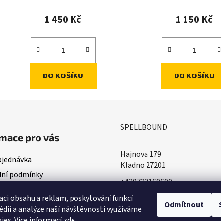
1 450 Kč
1 150 Kč
DO KOŠÍKU
DO KOŠÍKU
SPELLBOUND
mace pro vás
Hajnova 179
bjednávka
Kladno 27201
ní podmínky
+420732160600
ace o doručování
​info@spellbound.cz
aci obsahu a reklam, poskytování funkcí
ky ochrany osobních údajů
Odmítnout
édií a analýze naší návštěvnosti využíváme
ies. Více informací
zde
.