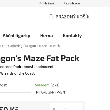
Přihlášení
Registrace
PRÁZDNÝ KOŠÍK
NÁKUPNÍ
KOŠÍK
Akční figurky
Herna
Kontakty
: The Gathering
/
Dragon's Maze Fat Pack
gon's Maze Fat Pack
né
noceno
Podrobnosti hodnocení
ení
:
Wizards of the Coast
tu
nost
Skladem
(2 ks)
MTG-DGM-FP-EN
050 Kč