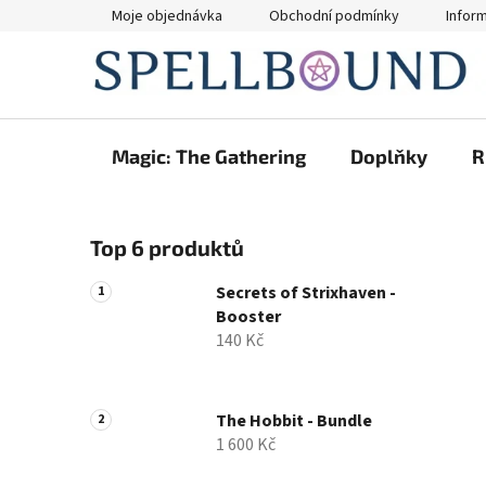
Přejít
Moje objednávka
Obchodní podmínky
Infor
na
obsah
Magic: The Gathering
Doplňky
R
P
Top 6 produktů
o
s
Secrets of Strixhaven -
t
Booster
r
140 Kč
a
n
n
The Hobbit - Bundle
1 600 Kč
í
p