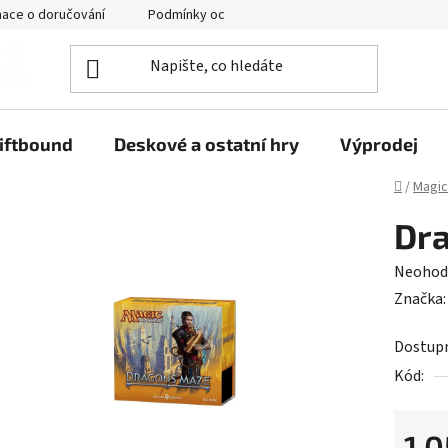
mace o doručování
Podmínky ochrany osobních údajů
iftbound
Deskové a ostatní hry
Výprodej
Domů
/
Magic
Dra
Průměr
Neohod
hodnoc
Značka
produk
Dostup
je
Kód:
0,0
z
5
1 