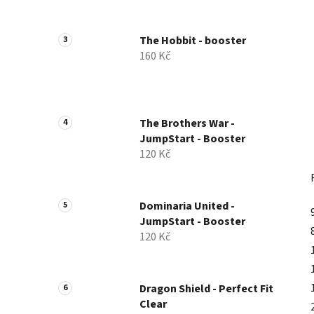
a
n
The Hobbit - booster
e
160 Kč
l
The Brothers War -
JumpStart - Booster
120 Kč
Dominaria United -
JumpStart - Booster
120 Kč
Dragon Shield - Perfect Fit
Clear