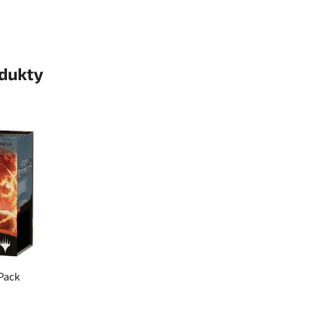
odukty
 Pack