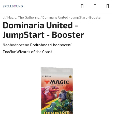
Přejít
Hledat
NÁKUPN
na
KOŠÍK
obsah
Domů
/
Magic: The Gathering
/
Dominaria United - JumpStart - Booster
Dominaria United -
JumpStart - Booster
Průměrné
Neohodnoceno
Podrobnosti hodnocení
hodnocení
Značka:
Wizards of the Coast
produktu
je
0,0
z
5
hvězdiček.