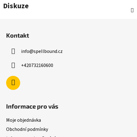
Diskuze
Z
á
Kontakt
p
a
info
@
spellbound.cz
t
í
+420732160600
Informace pro vás
Moje objednávka
Obchodní podmínky