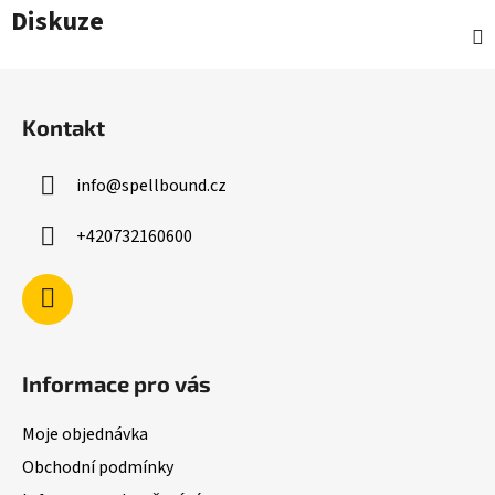
Diskuze
Z
á
Kontakt
p
a
info
@
spellbound.cz
t
í
+420732160600
Informace pro vás
Moje objednávka
Obchodní podmínky