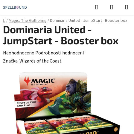
Přejít
Hledat
NÁKUPN
na
KOŠÍK
obsah
Domů
/
Magic: The Gathering
/
Dominaria United - JumpStart - Booster box
Dominaria United -
JumpStart - Booster box
Průměrné
Neohodnoceno
Podrobnosti hodnocení
hodnocení
Značka:
Wizards of the Coast
produktu
je
0,0
z
5
hvězdiček.