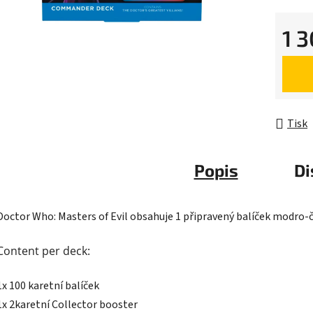
z
5
1 
hvězdič
Měrná 
Tisk
Popis
Di
Doctor Who: Masters of Evil obsahuje 1 připravený balíček modro-
Content per deck:
1x 100 karetní balíček
1x 2karetní Collector booster