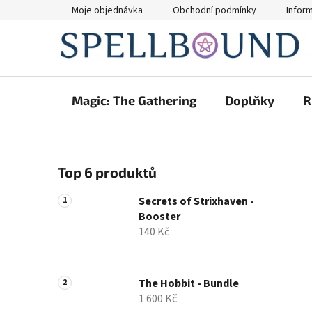
Přejít
Moje objednávka
Obchodní podmínky
Infor
na
obsah
Magic: The Gathering
Doplňky
R
P
Top 6 produktů
o
s
Secrets of Strixhaven -
t
Booster
r
140 Kč
a
n
n
The Hobbit - Bundle
1 600 Kč
í