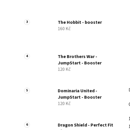
p
a
n
The Hobbit - booster
e
160 Kč
l
The Brothers War -
JumpStart - Booster
120 Kč
Dominaria United -
JumpStart - Booster
120 Kč
Dragon Shield - Perfect Fit