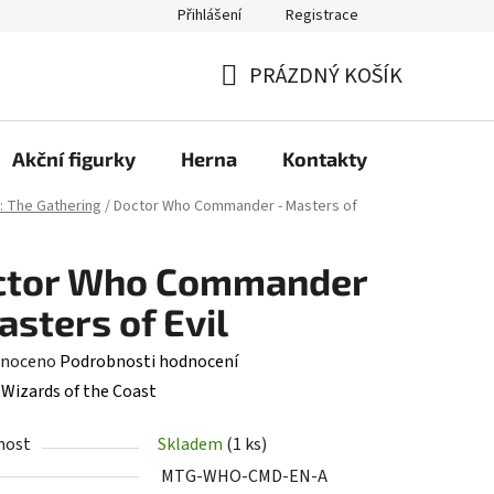
Přihlášení
Registrace
PRÁZDNÝ KOŠÍK
NÁKUPNÍ
KOŠÍK
Akční figurky
Herna
Kontakty
: The Gathering
/
Doctor Who Commander - Masters of
ctor Who Commander
asters of Evil
né
noceno
Podrobnosti hodnocení
ení
:
Wizards of the Coast
tu
nost
Skladem
(1 ks)
MTG-WHO-CMD-EN-A