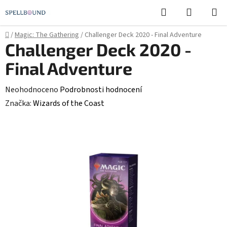
Přejít
Hledat
NÁKUPN
na
KOŠÍK
obsah
Domů
/
Magic: The Gathering
/
Challenger Deck 2020 - Final Adventure
Challenger Deck 2020 -
Final Adventure
Průměrné
Neohodnoceno
Podrobnosti hodnocení
hodnocení
Značka:
Wizards of the Coast
produktu
je
0,0
z
5
hvězdiček.