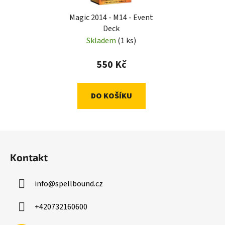
Magic 2014 - M14 - Event
Deck
Skladem
(1 ks)
550 Kč
DO KOŠÍKU
Z
á
Kontakt
p
a
info
@
spellbound.cz
t
í
+420732160600