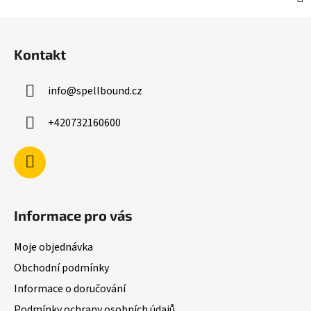
Z
á
Kontakt
p
a
info
@
spellbound.cz
t
í
+420732160600
Informace pro vás
Moje objednávka
Obchodní podmínky
Informace o doručování
Podmínky ochrany osobních údajů