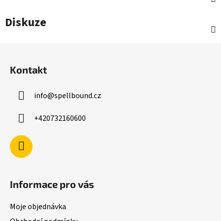
Diskuze
Z
á
Kontakt
p
a
info
@
spellbound.cz
t
í
+420732160600
Informace pro vás
Moje objednávka