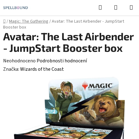
Přejít
Hledat
NÁKUPN
na
KOŠÍK
obsah
Domů
/
Magic: The Gathering
/
Avatar: The Last Airbender - JumpStart
Booster box
Avatar: The Last Airbender
- JumpStart Booster box
Průměrné
Neohodnoceno
Podrobnosti hodnocení
hodnocení
Značka:
Wizards of the Coast
produktu
je
0,0
z
5
hvězdiček.