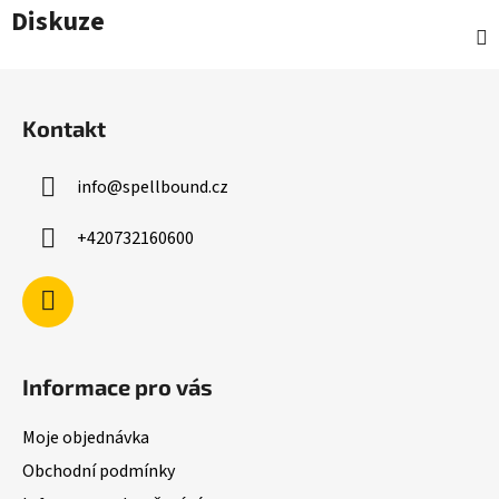
Diskuze
Z
á
Kontakt
p
a
info
@
spellbound.cz
t
í
+420732160600
Informace pro vás
Moje objednávka
Obchodní podmínky