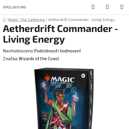
Přejít
Hledat
NÁKUPN
na
KOŠÍK
obsah
Domů
/
Magic: The Gathering
/
Aetherdrift Commander - Living Energy
Aetherdrift Commander -
Living Energy
Průměrné
Neohodnoceno
Podrobnosti hodnocení
hodnocení
Značka:
Wizards of the Coast
produktu
je
0,0
z
5
hvězdiček.