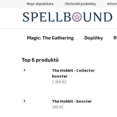
Přejít
Moje objednávka
Obchodní podmínky
Infor
na
obsah
Magic: The Gathering
Doplňky
R
P
Top 6 produktů
o
s
The Hobbit - Collector
t
booster
r
1 350 Kč
a
n
n
The Hobbit - booster
160 Kč
í
p