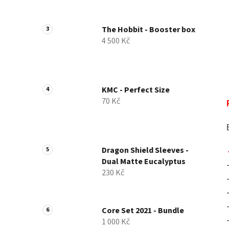
a
n
The Hobbit - Booster box
e
4 500 Kč
l
KMC - Perfect Size
70 Kč
Dragon Shield Sleeves -
Dual Matte Eucalyptus
230 Kč
Core Set 2021 - Bundle
1 000 Kč