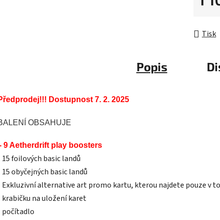
hvězdič
Měrná 
Tisk
Popis
Di
Předprodej!!! Dostupnost 7. 2. 2025
BALENÍ OBSAHUJE
- 9 Aetherdrift play boosters
- 15 foilových basic landů
- 15 obyčejných basic landů
- Exkluzivní alternative art promo kartu, kterou najdete pouze v 
- krabičku na uložení karet
- počítadlo