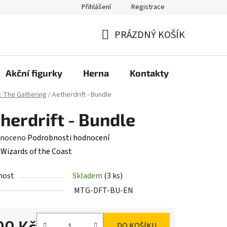
Přihlášení
Registrace
PRÁZDNÝ KOŠÍK
NÁKUPNÍ
KOŠÍK
Akční figurky
Herna
Kontakty
: The Gathering
/
Aetherdrift - Bundle
herdrift - Bundle
né
noceno
Podrobnosti hodnocení
ení
:
Wizards of the Coast
tu
nost
Skladem
(3 ks)
MTG-DFT-BU-EN
00 Kč
DO KOŠÍKU