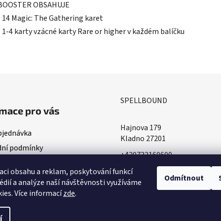
BOOSTER OBSAHUJE
- 14 Magic: The Gathering karet
- 1-4 karty vzácné karty Rare or higher v každém balíčku
SPELLBOUND
mace pro vás
Hajnova 179
bjednávka
Kladno 27201
ní podmínky
+420732160600
ace o doručování
​info@spellbound.cz
aci obsahu a reklam, poskytování funkcí
ky ochrany osobních údajů
Odmítnout
édií a analýze naší návštěvnosti využíváme
ies. Více informací
zde
.
í