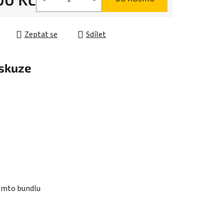
ek.
cena:
Zeptat se
Sdílet
skuze
tomto bundlu