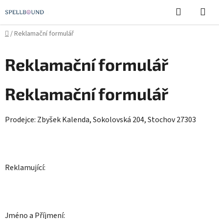
Přejít
Hledat
NÁ
na
KO
obsah
Domů
/
Reklamační formulář
Reklamační formulář
Reklamační formulář
Prodejce:
Zbyšek Kalenda, Sokolovská 204, Stochov 27303
Reklamující:
Jméno a Příjmení: