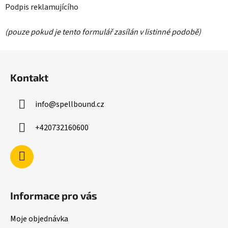
Podpis reklamujícího
(pouze pokud je tento formulář zasílán v listinné podobě)
Z
á
Kontakt
p
a
info
@
spellbound.cz
t
í
+420732160600
Informace pro vás
Moje objednávka